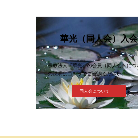
華光（同人会）入会
宗教法人『華光』の会員（同人会）につ
の説明はコチラでご確認ください。
同人会について