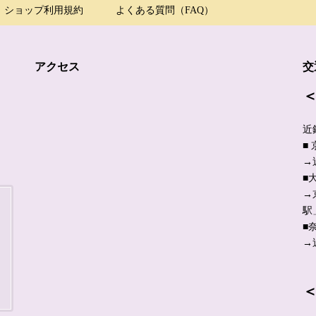
ショップ利用規約
よくある質問（FAQ）
アクセス
交
近
■
→
■
→
駅
■
→