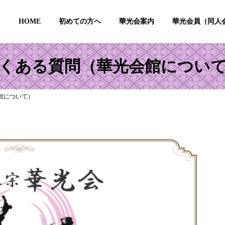
HOME
初めての方へ
華光会案内
華光会員（同人
くある質問（華光会館につい
館について）