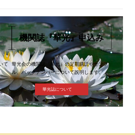
機関誌『華光』申込み
いて
華光会の機関誌『華光』の定期購読やサンプ
ル、バックナンバーについて説明します。
華光誌について