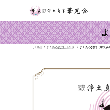
コ
ナ
ン
ビ
テ
ゲ
ン
ー
ツ
シ
へ
ョ
よ
ス
ン
キ
に
ッ
移
HOME
よくある質問（FAQ）
よくある質問（華光会
プ
動