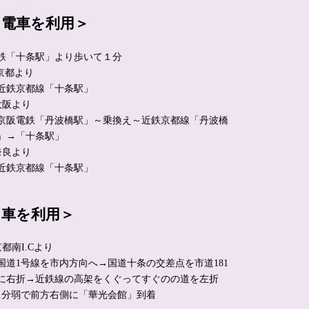
＜電車を利用＞
鉄「十条駅」より歩いて１分
 京都より
近鉄京都線「十条駅」
大阪より
京阪電鉄「丹波橋駅」～乗換え～近鉄京都線「丹波橋
」→「十条駅」
奈良より
近鉄京都線「十条駅」
＜車を利用＞
京都南I.Cより
国道1号線を市内方向へ→国道十条の交差点を市道181
に右折→近鉄線の高架をくぐってすぐのの道を左折
1分弱で前方右側に「華光会館」到着