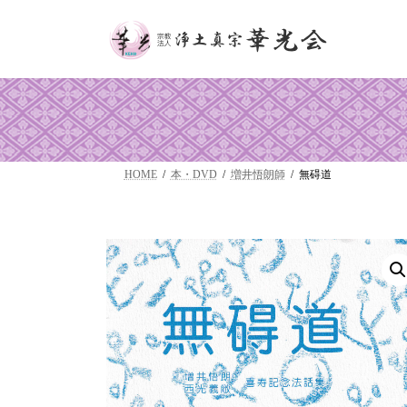
コ
ナ
ン
ビ
テ
ゲ
ン
ー
ツ
シ
へ
ョ
ス
ン
キ
に
ッ
移
HOME
本・DVD
増井悟朗師
無碍道
プ
動