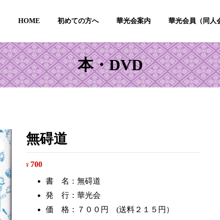
HOME
初めての方へ
華光会案内
華光会員（同人
本・DVD
無碍道
700
¥
書 名：無碍道
発 行：華光会
価 格：７００円 (送料２１５円）