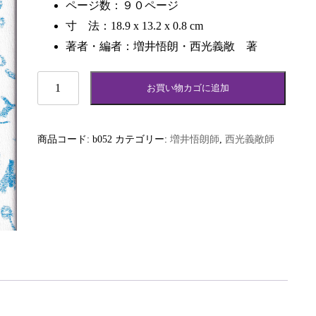
ページ数：９０ページ
寸 法：18.9 x 13.2 x 0.8 cm
著者・編者：増井悟朗・西光義敞 著
無
お買い物カゴに追加
碍
道
個
商品コード:
b052
カテゴリー:
増井悟朗師
,
西光義敞師