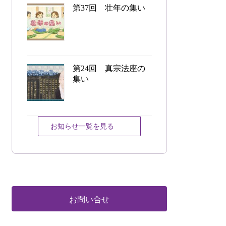
第37回 壮年の集い
第24回 真宗法座の
集い
お知らせ一覧を見る
お問い合せ