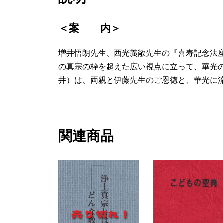
＜案 内＞
増井悟朗先生、西光義敞先生の『喜寿記念法座
の真宗の枠を超えた広い視点に立って、華光
井）は、両親と伊藤先生のご恩徳と、華光に
関連商品